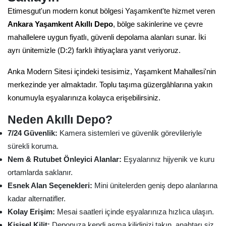
Etimesgut'un modern konut bölgesi Yaşamkent'te hizmet veren
Ankara Yaşamkent Akıllı Depo
, bölge sakinlerine ve çevre
mahallelere uygun fiyatlı, güvenli depolama alanları sunar. İki
ayrı ünitemizle (D:2) farklı ihtiyaçlara yanıt veriyoruz.
Anka Modern Sitesi içindeki tesisimiz, Yaşamkent Mahallesi'nin
merkezinde yer almaktadır. Toplu taşıma güzergâhlarına yakın
konumuyla eşyalarınıza kolayca erişebilirsiniz.
Neden Akıllı Depo?
7/24 Güvenlik:
Kamera sistemleri ve güvenlik görevlileriyle
sürekli koruma.
Nem & Rutubet Önleyici Alanlar:
Eşyalarınız hijyenik ve kuru
ortamlarda saklanır.
Esnek Alan Seçenekleri:
Mini ünitelerden geniş depo alanlarına
kadar alternatifler.
Kolay Erişim:
Mesai saatleri içinde eşyalarınıza hızlıca ulaşın.
Kişisel Kilit:
Deponuza kendi asma kilidinizi takın, anahtarı siz