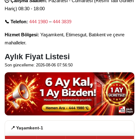
🕐 Çalışma Saatleri:
Pazartesi - Cumartesi (Resmi Tatil Günleri
Hariç) 08:30 - 18:00
📞 Telefon:
444 1980
–
444 3839
Hizmet Bölgesi:
Yaşamkent, Etimesgut, Batıkent ve çevre
mahalleler.
Aylık Fiyat Listesi
Son güncelleme: 2026-08-06 07:56:50
📍 Yaşamkent-1