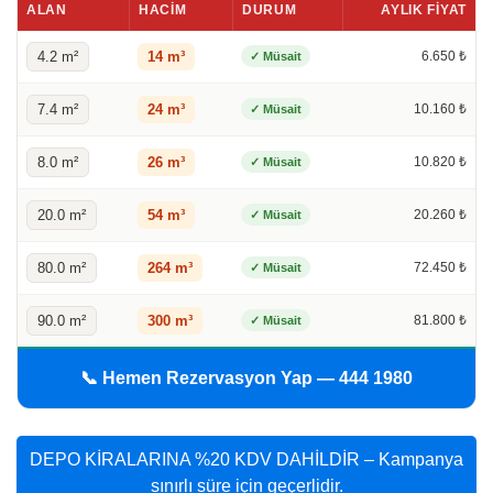
ALAN
HACIM
DURUM
AYLIK FIYAT
4.2 m²
14 m³
6.650 ₺
✓ Müsait
7.4 m²
24 m³
10.160 ₺
✓ Müsait
8.0 m²
26 m³
10.820 ₺
✓ Müsait
20.0 m²
54 m³
20.260 ₺
✓ Müsait
80.0 m²
264 m³
72.450 ₺
✓ Müsait
90.0 m²
300 m³
81.800 ₺
✓ Müsait
📞 Hemen Rezervasyon Yap — 444 1980
DEPO KİRALARINA %20 KDV DAHİLDİR – Kampanya
sınırlı süre için geçerlidir.