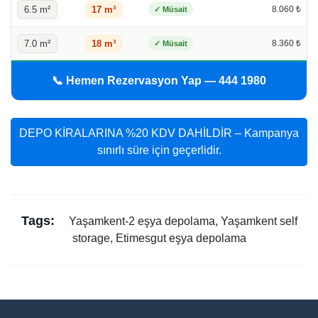
6.5 m²
17 m³
8.060 ₺
✓ Müsait
7.0 m²
18 m³
8.360 ₺
✓ Müsait
📞 Hemen Rezervasyon Yap — 444 1980
DEPO KİRALARINA %20 KDV DAHİLDİR – Kampanya
sınırlı süre için geçerlidir.
Tags:
Yaşamkent-2 eşya depolama, Yaşamkent self
storage, Etimesgut eşya depolama