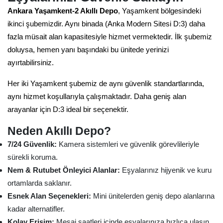
Ankara Yaşamkent-2 Akıllı Depo
, Yaşamkent bölgesindeki
ikinci şubemizdir. Aynı binada (Anka Modern Sitesi D:3) daha
fazla müsait alan kapasitesiyle hizmet vermektedir. İlk şubemiz
doluysa, hemen yanı başındaki bu ünitede yerinizi
ayırtabilirsiniz.
Her iki Yaşamkent şubemiz de aynı güvenlik standartlarında,
aynı hizmet koşullarıyla çalışmaktadır. Daha geniş alan
arayanlar için D:3 ideal bir seçenektir.
Neden Akıllı Depo?
7/24 Güvenlik:
Kamera sistemleri ve güvenlik görevlileriyle
sürekli koruma.
Nem & Rutubet Önleyici Alanlar:
Eşyalarınız hijyenik ve kuru
ortamlarda saklanır.
Esnek Alan Seçenekleri:
Mini ünitelerden geniş depo alanlarına
kadar alternatifler.
Kolay Erişim:
Mesai saatleri içinde eşyalarınıza hızlıca ulaşın.